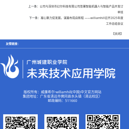
上一条：
公司与深圳市幻尔科技有限公司签署智能机器人与智能产品开发订
单班
下一条：
凝心聚力促发展，谋篇布局启新程 ——williamhill召开2025年度
工作总结会议
【
关闭
】
友情链接：
版权所有：威廉希尔·williamhill(中国)中文官方网站
集团地址：广东省清远市佛冈县水头镇（清远校区）
邮政编码：511660