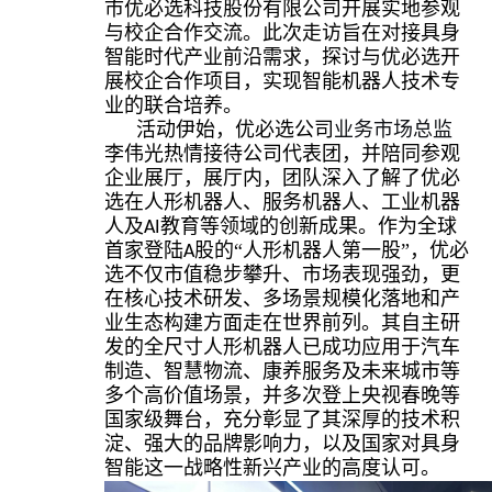
市优必选科技股份有限公司开展实地参观
与校企合作交流。
此次走访旨在对接具身
智能时代产业前沿需求，探讨与优必选开
展校企合作项目，实现智能机器人技术专
业的联合培养。
活动伊始，优必选公司
业务市场总监
李伟光热情接待公司代表团，并陪同参观
企业展厅，展厅内，团队深入了解了优必
选
在人形机器人
、服务机器人、工业机器
人及
教育等领域的创新成果。作为全球
AI
首家登陆
股的“人形机器人第一股”，优必
A
选不仅市值稳步攀升、市场表现强劲，更
在核心技术研发、多场景规模化落地和产
业生态构建方面走在世界前列。其自主研
发的全尺寸人形机器人已成功应用于汽车
制造、智慧物流、康养服务及未来城市等
多个高价值场景，并多次登上央视春晚等
国家级舞台，充分彰显了其深厚的技术积
淀、强大的品牌影响力，以及国家对具身
智能这一战略性新兴产业的高度认可。