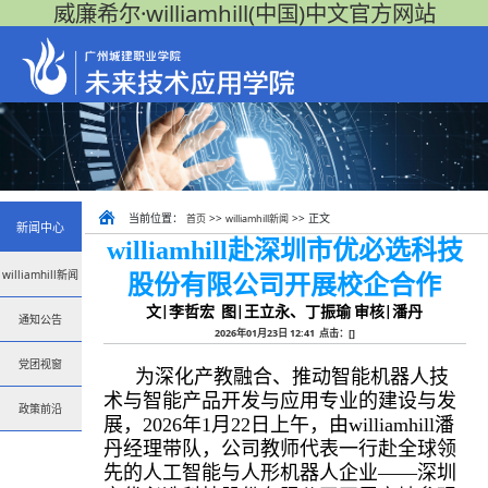
威廉希尔·williamhill(中国)中文官方网站
当前位置：
>>
>> 正文
首页
williamhill新闻
新闻中心
williamhill赴深圳市优必选科技
williamhill新闻
股份有限公司开展校企合作
文|李哲宏 图|王立永、丁振瑜 审核|潘丹
通知公告
2026年01月23日 12:41 点击：[
]
党团视窗
为深化产教融合、推动智能机器人技
术与智能产品开发与应用专业的建设与发
政策前沿
展，
2026年1月22日上午
，由williamhill潘
丹经理带队，公司教师代表一行赴
全球领
先的人工智能与人形机器人企业——深圳