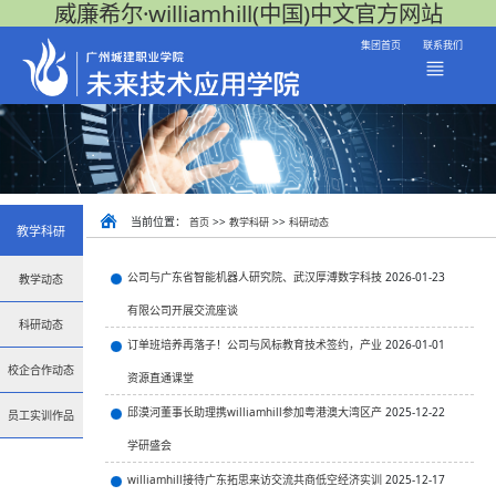
威廉希尔·williamhill(中国)中文官方网站
集团首页
联系我们
当前位置：
>>
>>
首页
教学科研
科研动态
教学科研
公司与广东省智能机器人研究院、武汉厚溥数字科技
2026-01-23
教学动态
有限公司开展交流座谈
科研动态
订单班培养再落子！公司与风标教育技术签约，产业
2026-01-01
校企合作动态
资源直通课堂
邱漠河董事长助理携williamhill参加粤港澳大湾区产
2025-12-22
员工实训作品
学研盛会
williamhill接待广东拓思来访交流共商低空经济实训
2025-12-17